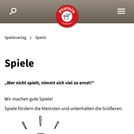
Spieleverlag
Spiele
Spiele
„Wer nicht spielt, nimmt sich viel zu ernst!“
Wir machen gute Spiele!
Spiele fördern die Kleinsten und unterhalten die Größeren.