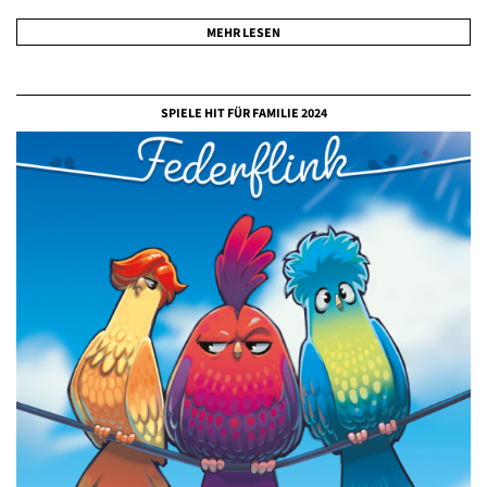
MEHR LESEN
SPIELE HIT FÜR FAMILIE 2024