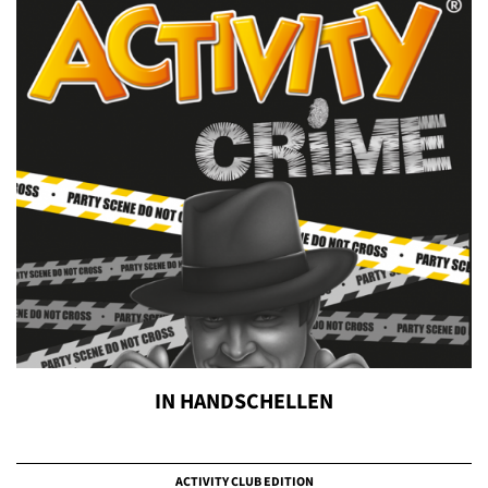
IN HANDSCHELLEN
ACTIVITY CLUB EDITION