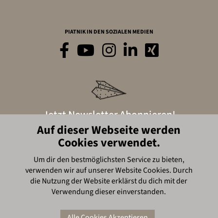
PIATNIK IN DEN SOZIALEN MEDIEN
Jetzt Newsletter Abonnieren!
Auf dieser Webseite werden
Cookies verwendet.
Hier anmelden
Um dir den bestmöglichsten Service zu bieten,
verwenden wir auf unserer Website Cookies. Durch
© Piatnik, 2016
die Nutzung der Website erklärst du dich mit der
Verwendung dieser einverstanden.
Impressum
Alle Cookies Akzeptieren