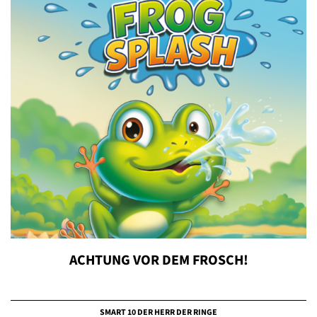
ACHTUNG VOR DEM FROSCH!
SMART 10 DER HERR DER RINGE