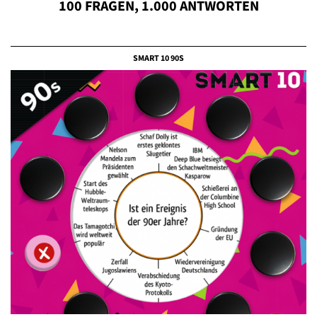
100 FRAGEN, 1.000 ANTWORTEN
SMART 10 90S