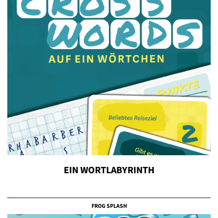
EIN WORTLABYRINTH
FROG SPLASH