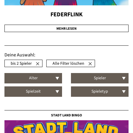
FEDERFLINK
MEHR LESEN
Deine Auswahl:
bis 2 Spieler
Alle Filter löschen
Alter
Spieler
Spielzeit
Spieletyp
STADT LAND BINGO