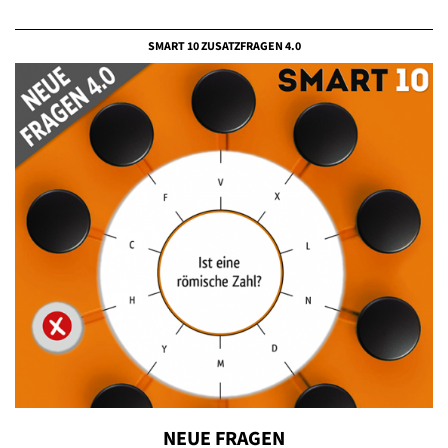
SMART 10 ZUSATZFRAGEN 4.0
NEUE FRAGEN