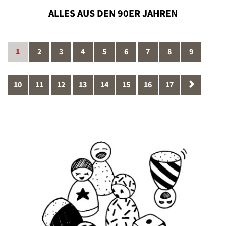
ALLES AUS DEN 90ER JAHREN
1
2
3
4
5
6
7
8
9
10
11
12
13
14
15
16
17