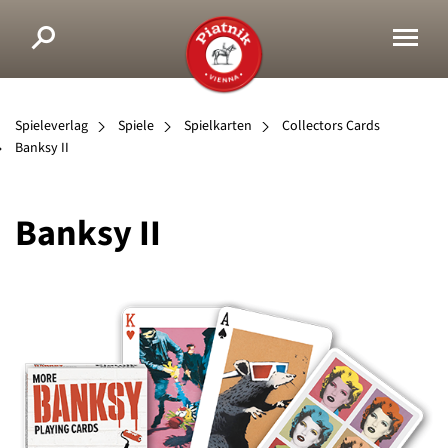
Spieleverlag
Spiele
Spielkarten
Collectors Cards
Banksy II
Banksy II