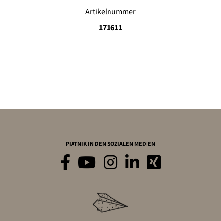
Artikelnummer
171611
PIATNIK IN DEN SOZIALEN MEDIEN