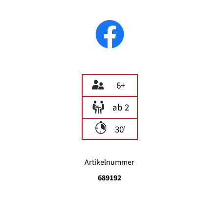
6+
ab 2
30'
Artikelnummer
689192