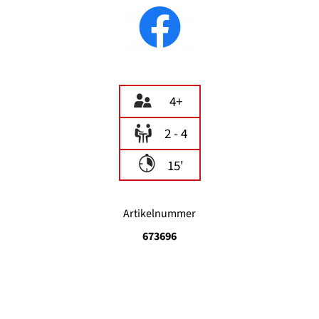
4+
2 - 4
15'
Artikelnummer
673696