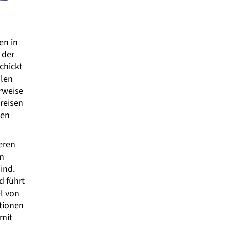
en in
 der
chickt
llen
rweise
reisen
sen
eren
n
ind.
d führt
l von
tionen
 mit