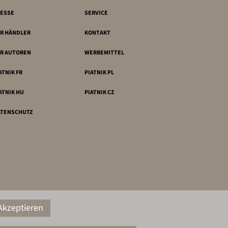
ESSE
SERVICE
R HÄNDLER
KONTAKT
R AUTOREN
WERBEMITTEL
ATNIK FR
PIATNIK PL
ATNIK HU
PIATNIK CZ
ATENSCHUTZ
Akzeptieren