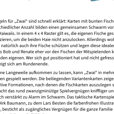
eln für „Zwai“ sind schnell erklärt: Karten mit bunten Fisch
chiedlicher Anzahl bilden einen gemeinsamen Schwarm vor
aiwaiis. In einem 4 x 4 Raster gilt es, die eigenen Fische ges
zieren, um die beiden Haie nicht anzulocken. Allerdings wo
 natürlich auch ihre Fische schützen und legen diese ideale
ss Bob und Renate eher vor den Fischen der Mitspielenden k
 den eigenen. Wer sich gut positioniert hat und nicht gefres
zeigt sich am Rundenende.
ne Langeweile aufkommen zu lassen, kann „Zwai“ in mehr
ten gespielt werden. Die beiliegenden Variantenkarten zeige
ative Formationen, nach denen die Fischkarten auszulegen s
cht das rund zwanzigminütige Spielvergnügen kniffliger un
ich verstärkt zu Alarm im Schwarm. Das taktische Kartenspie
Dirk Baumann, zu dem Lars Besten die farbenfrohen Illustra
e, besticht als zugängliches Vergnügen für die ganze Familie