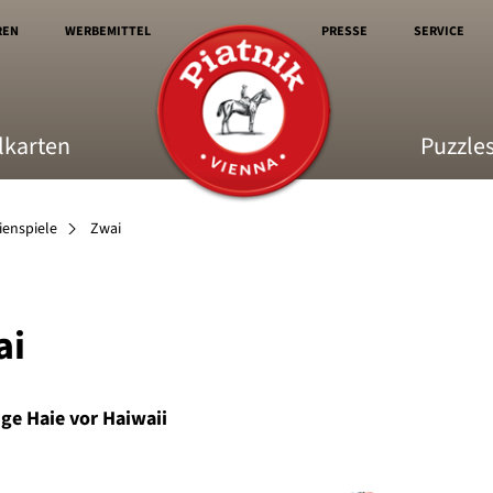
REN
WERBEMITTEL
PRESSE
SERVICE
lkarten
Puzzle
ienspiele
Zwai
ai
ge Haie vor Haiwaii