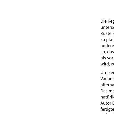
Die Reg
unters
Küste H
zu plat
andere
so, da
als vor
wird, 
Um kei
Varian
altern
Das ma
natürl
Autor 
fertigt