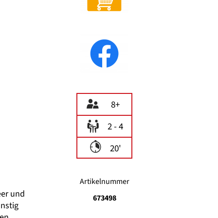
8+
2 - 4
20'
Artikelnummer
eer und
673498
nstig
gen