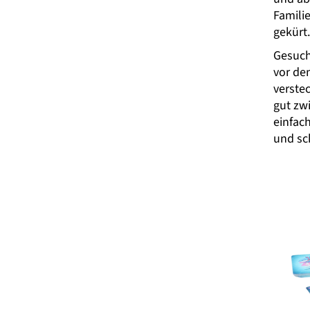
Famili
gekürt.
Gesuch
vor de
verstec
gut zwi
einfac
und sc