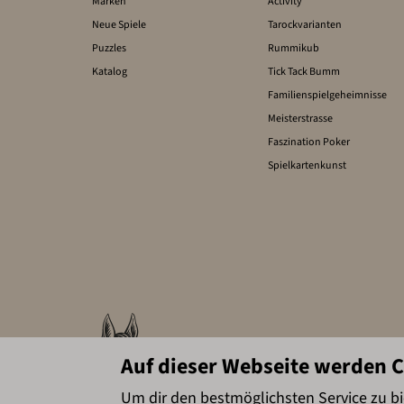
Marken
Activity
Neue Spiele
Tarockvarianten
Puzzles
Rummikub
Katalog
Tick Tack Bumm
Familienspielgeheimnisse
Meisterstrasse
Faszination Poker
Spielkartenkunst
Auf dieser Webseite werden 
Um dir den bestmöglichsten Service zu b