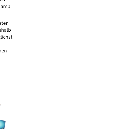
Champ
sten
shalb
lichst
nen