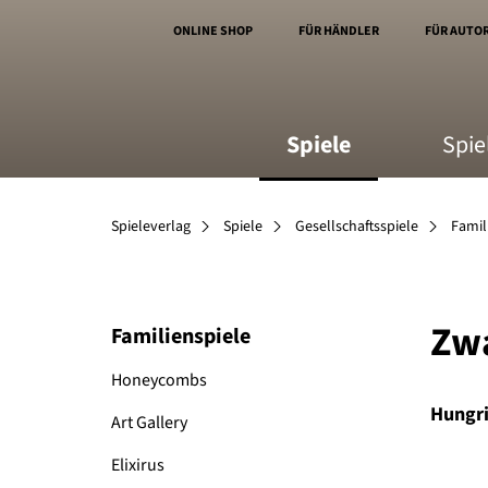
ONLINE SHOP
FÜR HÄNDLER
FÜR AUTO
Spiele
Spie
Spieleverlag
Spiele
Gesellschaftsspiele
Famil
Zw
Familienspiele
Honeycombs
Hungri
Art Gallery
Elixirus