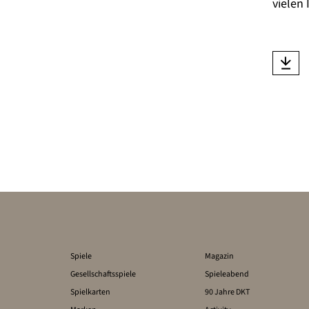
vielen
Spiele
Magazin
Gesellschaftsspiele
Spieleabend
Spielkarten
90 Jahre DKT