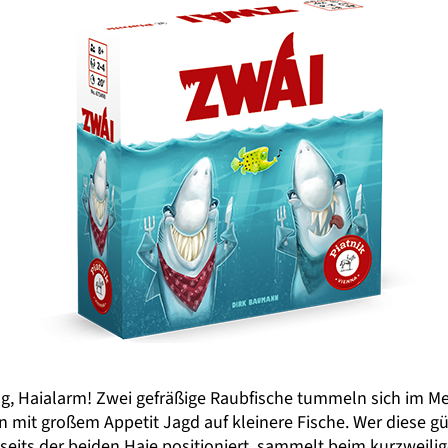
g, Haialarm! Zwei gefräßige Raubfische tummeln sich im M
 mit großem Appetit Jagd auf kleinere Fische. Wer diese gü
seits der beiden Haie positioniert, sammelt beim kurzweili