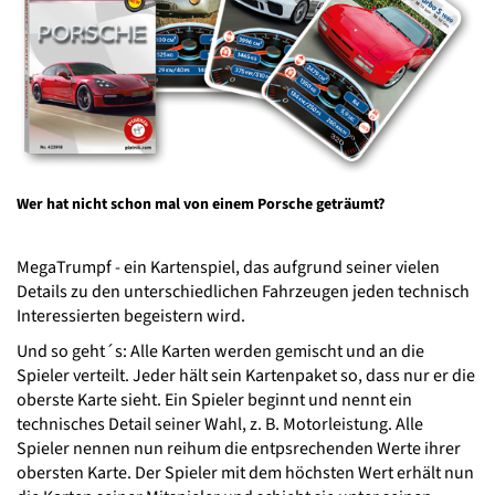
Wer hat nicht schon mal von einem Porsche geträumt?
MegaTrumpf - ein Kartenspiel, das aufgrund seiner vielen
Details zu den unterschiedlichen Fahrzeugen jeden technisch
Interessierten begeistern wird.
Und so geht´s: Alle Karten werden gemischt und an die
Spieler verteilt. Jeder hält sein Kartenpaket so, dass nur er die
oberste Karte sieht. Ein Spieler beginnt und nennt ein
technisches Detail seiner Wahl, z. B. Motorleistung. Alle
Spieler nennen nun reihum die entpsrechenden Werte ihrer
obersten Karte. Der Spieler mit dem höchsten Wert erhält nun